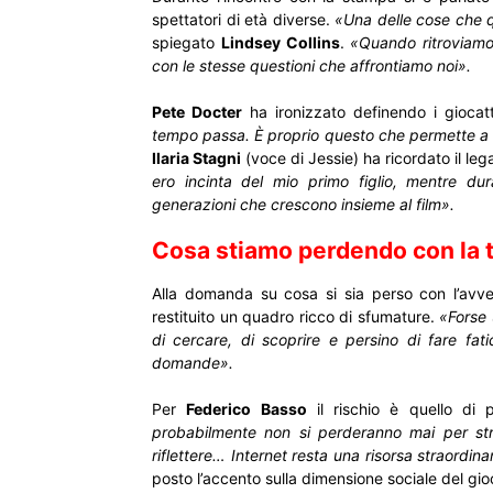
spettatori di età diverse.
«Una delle cose che q
spiegato
Lindsey Collins
.
«Quando ritroviamo 
con le stesse questioni che affrontiamo noi».
Pete Docter
ha ironizzato definendo i giocatto
tempo passa. È proprio questo che permette a ge
Ilaria Stagni
(voce di Jessie) ha ricordato il l
ero incinta del mio primo figlio, mentre du
generazioni che crescono insieme al film».
Cosa stiamo perdendo con la 
Alla domanda su cosa si sia perso con l’avven
restituito un quadro ricco di sfumature.
«Forse u
di cercare, di scoprire e persino di fare fa
domande».
Per
Federico Basso
il rischio è quello di p
probabilmente non si perderanno mai per st
riflettere… Internet resta una risorsa straordi
posto l’accento sulla dimensione sociale del gi