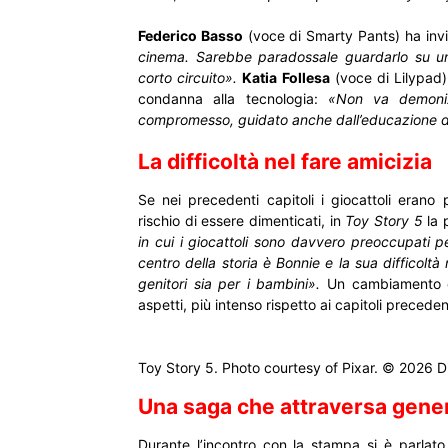
Federico Basso
(voce di Smarty Pants) ha invita
cinema. Sarebbe paradossale guardarlo su uno
corto circuito».
Katia Follesa
(voce di Lilypad)
condanna alla tecnologia:
«Non va demonizz
compromesso, guidato anche dall’educazione de
La difficoltà nel fare amicizia
Se nei precedenti capitoli i giocattoli erano
rischio di essere dimenticati, in
Toy Story 5
la 
in cui i giocattoli sono davvero preoccupati p
centro della storia è Bonnie e la sua difficoltà
genitori sia per i bambini».
Un cambiamento ch
aspetti, più intenso rispetto ai capitoli preceden
Toy Story 5. Photo courtesy of Pixar. © 2026 Di
Una saga che attraversa gene
Durante l’incontro con la stampa si è parlat