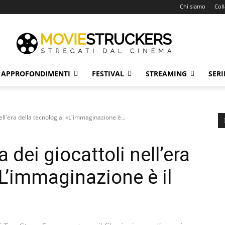
Chi siamo
Col
APPROFONDIMENTI
FESTIVAL
STREAMING
SERI
nell'era della tecnologia: «L'immaginazione è...
a dei giocattoli nell’era
«L’immaginazione è il