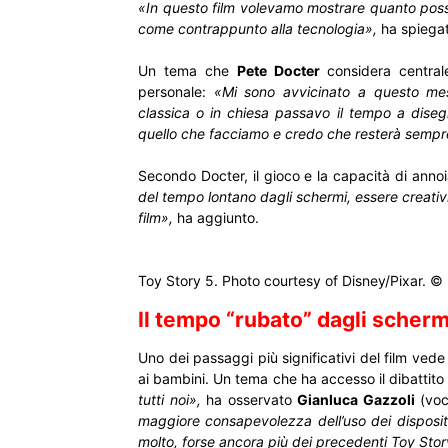
«In questo film volevamo mostrare quanto poss
come contrappunto alla tecnologia»,
ha spiega
Un tema che
Pete Docter
considera central
personale:
«Mi sono avvicinato a questo mes
classica o in chiesa passavo il tempo a diseg
quello che facciamo e credo che resterà sempre
Secondo Docter, il gioco e la capacità di annoi
del tempo lontano dagli schermi, essere creativ
film»,
ha aggiunto.
Toy Story 5. Photo courtesy of Disney/Pixar. © 
Il tempo “rubato” dagli scherm
Uno dei passaggi più significativi del film vede
ai bambini. Un tema che ha accesso il dibattito a
tutti noi»,
ha osservato
Gianluca Gazzoli
(voc
maggiore consapevolezza dell’uso dei dispositiv
molto, forse ancora più dei precedenti Toy Sto