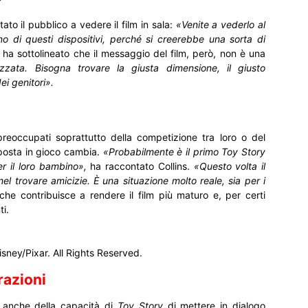
to il pubblico a vedere il film in sala:
«Venite a vederlo al
 di questi dispositivi, perché si creerebbe una sorta di
 ha sottolineato che il messaggio del film, però, non è una
ata. Bisogna trovare la giusta dimensione, il giusto
i genitori».
 preoccupati soprattutto della competizione tra loro o del
posta in gioco cambia.
«Probabilmente è il primo Toy Story
er il loro bambino»,
ha raccontato Collins.
«Questo volta il
 nel trovare amicizie. È una situazione molto reale, sia per i
e contribuisce a rendere il film più maturo e, per certi
ti.
sney/Pixar. All Rights Reserved.
razioni
o anche della capacità di
Toy Story
di mettere in dialogo