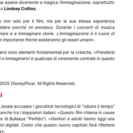
a essere divertente e magica l’immaginazione, soprattutto
to
Lindsey Collins
.
e non solo per il film, ma per la sua stessa esperienza
tiere perché mi annoiavo. Durante i concerti di musica
nare e a immaginare storie. L’immaginazione è il cuore di
 importante finché esisteranno gli esseri umani».
arsi sono elementi fondamentali per la crescita.
«Prendersi
i e immaginativi è qualcosa di veramente centrale in questo
2025 Disney/Pixar. All Rights Reserved.
i
 Jessie accusare i giocattoli tecnologici di “rubare il tempo”
nche tra i doppiatori italiani.
«Questo film chiama in causa
e di Bullseye “Perfido”).
«Genitori e adulti hanno oggi una
i digitali. Credo che questo nuovo capitolo farà riflettere
ry».