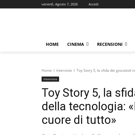
venerdì, Agosto 7, 2026
Accedi
HOME
CINEMA
RECENSIONI
Home
Interviste
Toy Story 5, la sfida dei giocattoli 
Interviste
Toy Story 5, la sfid
della tecnologia: 
cuore di tutto»