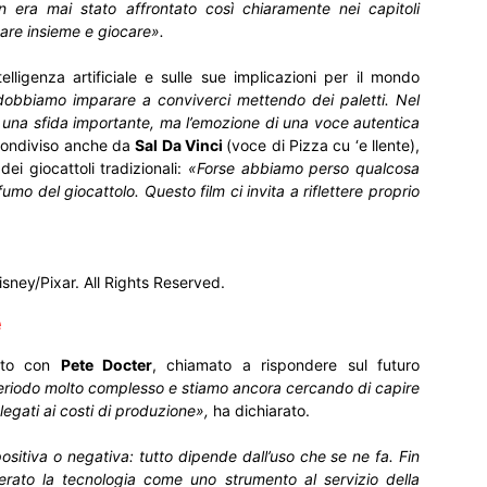
on era mai stato affrontato così chiaramente nei capitoli
stare insieme e giocare».
telligenza artificiale e sulle sue implicazioni per il mondo
dobbiamo imparare a conviverci mettendo dei paletti. Nel
ta una sfida importante, ma l’emozione di una voce autentica
condiviso anche da
Sal Da Vinci
(voce di Pizza cu ‘e llente),
dei giocattoli tradizionali:
«Forse abbiamo perso qualcosa
fumo del giocattolo. Questo film ci invita a riflettere proprio
sney/Pixar. All Rights Reserved.
e
onto con
Pete Docter
, chiamato a rispondere sul futuro
eriodo molto complesso e stiamo ancora cercando di capire
egati ai costi di produzione»,
ha dichiarato.
positiva o negativa: tutto dipende dall’uso che se ne fa. Fin
ato la tecnologia come uno strumento al servizio della