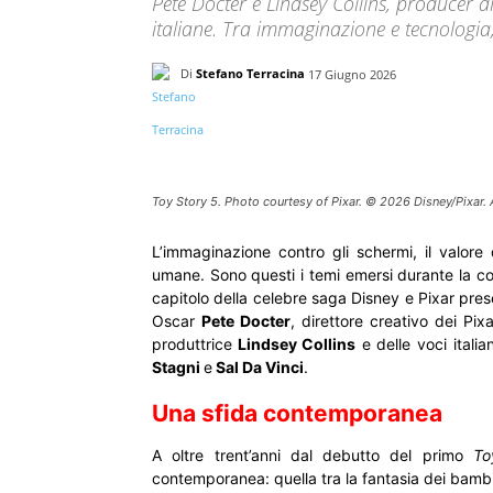
Pete Docter e Lindsey Collins, producer di
italiane. Tra immaginazione e tecnologia, q
Di
Stefano Terracina
17 Giugno 2026
Toy Story 5. Photo courtesy of Pixar. © 2026 Disney/Pixar. 
L’immaginazione contro gli schermi, il valore 
umane. Sono questi i temi emersi durante la 
capitolo della celebre saga Disney e Pixar pre
Oscar
Pete Docter
, direttore creativo dei Pix
produttrice
Lindsey Collins
e delle voci itali
Stagni
e
Sal Da Vinci
.
Una sfida contemporanea
A oltre trent’anni dal debutto del primo
To
contemporanea: quella tra la fantasia dei bambin