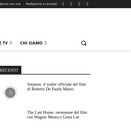
labora con noi
Redazione e contatti
E TV
CHI SIAMO
RECENTI
Serpenti: il trailer ufficiale del film
di Roberto De Paolis Maino
The Last House, recensione del film
con Wagner Moura e Greta Lee