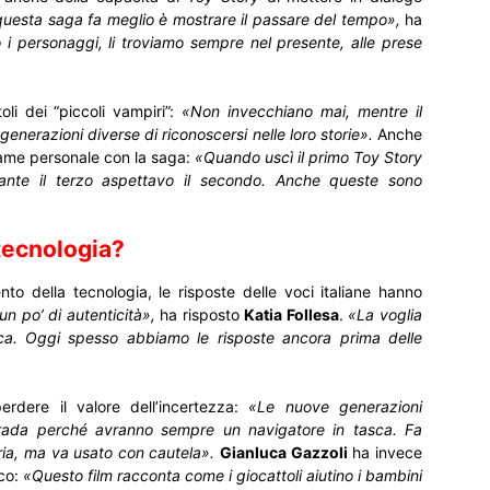
uesta saga fa meglio è mostrare il passare del tempo»,
ha
i personaggi, li troviamo sempre nel presente, alle prese
li dei “piccoli vampiri”:
«Non invecchiano mai, mentre il
nerazioni diverse di riconoscersi nelle loro storie».
Anche
egame personale con la saga:
«Quando uscì il primo Toy Story
rante il terzo aspettavo il secondo. Anche queste sono
tecnologia?
to della tecnologia, le risposte delle voci italiane hanno
n po’ di autenticità»,
ha risposto
Katia Follesa
.
«La voglia
tica. Oggi spesso abbiamo le risposte ancora prima delle
erdere il valore dell’incertezza:
«Le nuove generazioni
rada perché avranno sempre un navigatore in tasca. Fa
naria, ma va usato con cautela».
Gianluca Gazzoli
ha invece
oco:
«Questo film racconta come i giocattoli aiutino i bambini