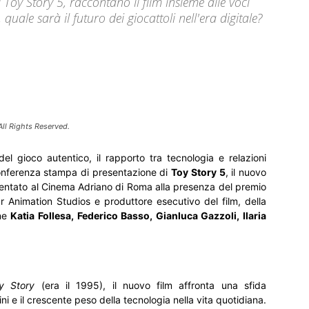
 Toy Story 5, raccontano il film insieme alle voci
uale sarà il futuro dei giocattoli nell'era digitale?
All Rights Reserved.
del gioco autentico, il rapporto tra tecnologia e relazioni
conferenza stampa di presentazione di
Toy Story 5
, il nuovo
sentato al Cinema Adriano di Roma alla presenza del premio
ar Animation Studios e produttore esecutivo del film, della
ane
Katia Follesa, Federico Basso, Gianluca Gazzoli, Ilaria
y Story
(era il 1995), il nuovo film affronta una sfida
i e il crescente peso della tecnologia nella vita quotidiana.