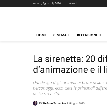
sabato, Agosto 8, 2026
Accedi
HOME
CINEMA
RECENSIONI
La sirenetta: 20 dif
d’animazione e il l
Dal design degli animali ai brani della c
personaggi, ecco tutte le principali differ
de La sirenetta.
Di
Stefano Terracina
9 Giugno 2023