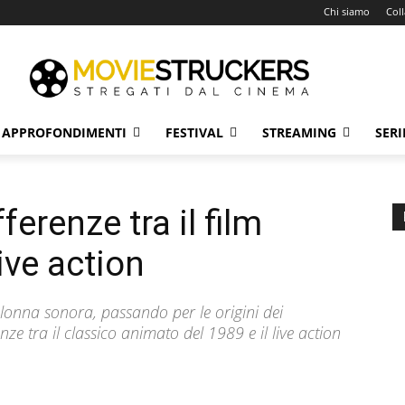
Chi siamo
Col
APPROFONDIMENTI
FESTIVAL
STREAMING
SERI
ferenze tra il film
ive action
olonna sonora, passando per le origini dei
enze tra il classico animato del 1989 e il live action