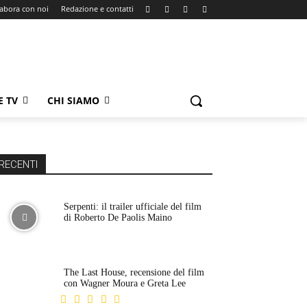
labora con noi
Redazione e contatti
E TV
CHI SIAMO
RECENTI
Serpenti: il trailer ufficiale del film
di Roberto De Paolis Maino
The Last House, recensione del film
con Wagner Moura e Greta Lee